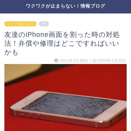
ワクワクが止まらない！情報ブログ
☆ここで知りたい！
PR
友達のiPhone画面を割った時の対処
法！弁償や修理はどこですればいい
かも
2021年3月28日
/
2024年1月29日