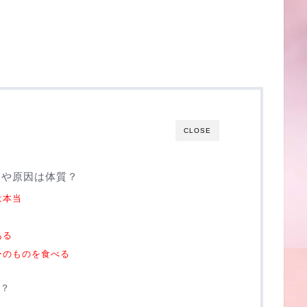
CLOSE
由や原因は体質？
は本当
ある
ーのものを食べる
？