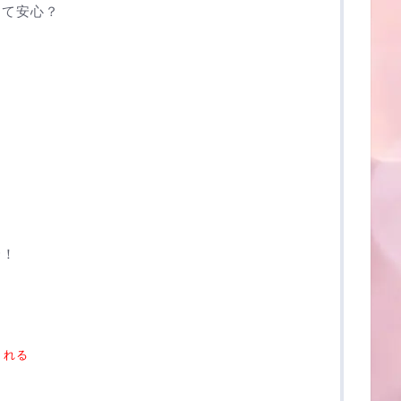
くて安心？
介！
くれる