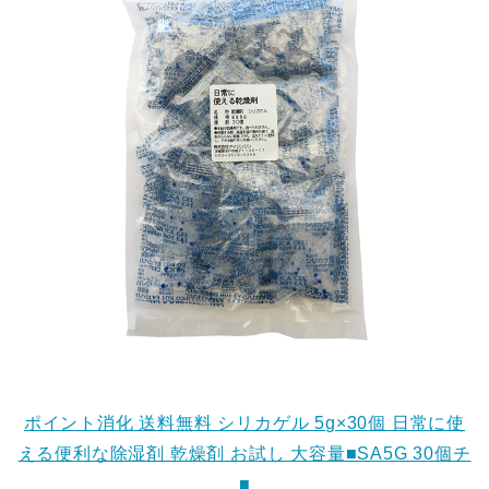
ポイント消化 送料無料 シリカゲル 5g×30個 日常に使
える便利な除湿剤 乾燥剤 お試し 大容量■SA5G 30個チ
■